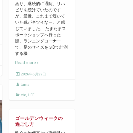
あり、継続的に通院、リハ
ビリを続けていたのです
が、最近、これまで履いて
いた靴がキツイなー。と感
じていました。 たまたまス
ポーツショップへ行った
際、ランニングコーナー
で、足のサイズを３Dで計測
する機
…
Read more ›
2026年5月29日
tama
etc
,
LIFE
ゴールデンウィークの
過ごし方