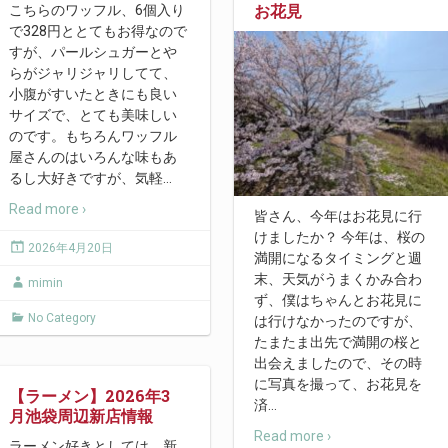
お花見
こちらのワッフル、6個入り
で328円ととてもお得なので
すが、パールシュガーとや
らがジャリジャリしてて、
小腹がすいたときにも良い
サイズで、とても美味しい
のです。もちろんワッフル
屋さんのはいろんな味もあ
るし大好きですが、気軽
…
Read more ›
皆さん、今年はお花見に行
けましたか？ 今年は、桜の
2026年4月20日
満開になるタイミングと週
末、天気がうまくかみ合わ
mimin
ず、僕はちゃんとお花見に
No Category
は行けなかったのですが、
たまたま出先で満開の桜と
出会えましたので、その時
に写真を撮って、お花見を
【ラーメン】2026年3
済
…
月池袋周辺新店情報
Read more ›
ラーメン好きとしては、新