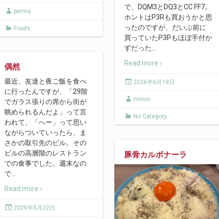
で、DQM3とDQ3とCC FF7。
perma
ホントはP3Rも買おうかと思
ったのですが、だいぶ前に
Foods
買っていたP3Pもほぼ手付か
ずだった
…
Read more ›
偶然
最近、友達と夜ご飯を食べ
2026年6月18日
に行ったんですが、「29階
mimin
でガラス張りの席から街が
眺められるんだよ」って言
No Category
われて、「へー」って思い
ながらついていったら、ま
さかの取引先のビル。その
ビルの高層階のレストラン
豚骨カルボナーラ
での食事でした。週末なの
で
…
Read more ›
2026年5月22日