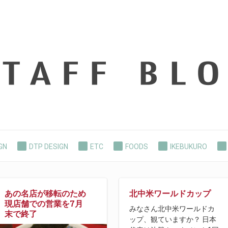
GN
DTP DESIGN
ETC
FOODS
IKEBUKURO
PC
SMARTPHONE
WEB DESIGN
あの名店が移転のため
北中米ワールドカップ
現店舗での営業を7月
みなさん北中米ワールドカ
末で終了
ップ、観ていますか？ 日本