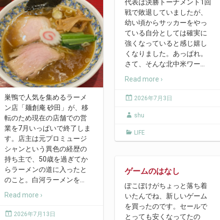
代表は決勝トーナメント1回
戦で敗退していましたが、
幼い頃からサッカーをやっ
ている自分としては確実に
強くなっていると感じ嬉し
くなりました。あっぱれ。
さて、そんな北中米ワー
…
Read more ›
巣鴨で人気を集めるラーメ
2026年7月3日
ン店「麺創庵 砂田」が、移
shu
転のため現在の店舗での営
業を7月いっぱいで終了しま
LIFE
す。店主は元プロミュージ
シャンという異色の経歴の
持ち主で、50歳を過ぎてか
らラーメンの道に入ったと
ゲームのはなし
のこと。白河ラーメンを
…
ぽこぽけがちょっと落ち着
Read more ›
いたんでね、新しいゲーム
を買ったのです。セールで
2026年7月13日
とっても安くなってたの