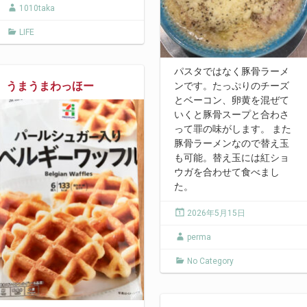
1010taka
LIFE
パスタではなく豚骨ラーメ
うまうまわっほー
ンです。たっぷりのチーズ
とベーコン、卵黄を混ぜて
いくと豚骨スープと合わさ
って罪の味がします。 また
豚骨ラーメンなので替え玉
も可能。替え玉には紅ショ
ウガを合わせて食べまし
た。
2026年5月15日
perma
No Category