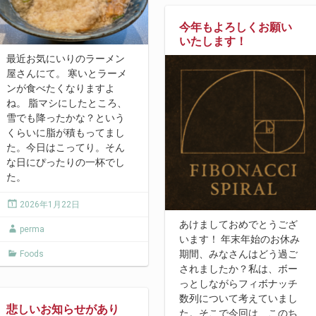
今年もよろしくお願い
いたします！
最近お気にいりのラーメン
屋さんにて。 寒いとラーメ
ンが食べたくなりますよ
ね。 脂マシにしたところ、
雪でも降ったかな？という
くらいに脂が積もってまし
た。今日はこってり。そん
な日にぴったりの一杯でし
た。
2026年1月22日
あけましておめでとうござ
perma
います！ 年末年始のお休み
期間、みなさんはどう過ご
Foods
されましたか？私は、ボー
っとしながらフィボナッチ
数列について考えていまし
悲しいお知らせがあり
た。そこで今回は、このち