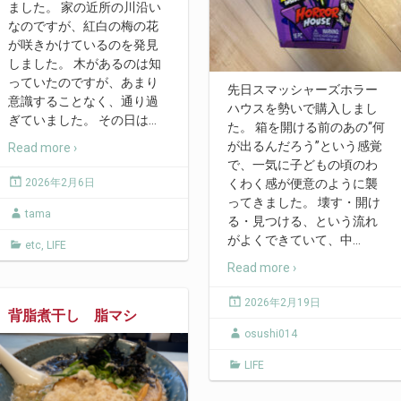
ました。 家の近所の川沿い
なのですが、紅白の梅の花
が咲きかけているのを発見
しました。 木があるのは知
っていたのですが、あまり
先日スマッシャーズホラー
意識することなく、通り過
ハウスを勢いで購入しまし
ぎていました。 その日は
…
た。 箱を開ける前のあの“何
が出るんだろう”という感覚
Read more ›
で、一気に子どもの頃のわ
2026年2月6日
くわく感が便意のように襲
ってきました。 壊す・開け
tama
る・見つける、という流れ
がよくできていて、中
…
etc
,
LIFE
Read more ›
2026年2月19日
背脂煮干し 脂マシ
osushi014
LIFE