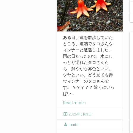
ある日、道を散歩していた
ところ、道端でタコさんウ
ィンナーと遭遇しました。
雨の日だったので、水にし
っとり濡れたタコさんた
ち。鮮やかな赤色といい、
ツヤといい、どう見ても赤
ウィンナーのタコさんで
す。 ？？？？？ 近くにいっ
ぱい
…
Read more ›
2026年6月3日
mmtn