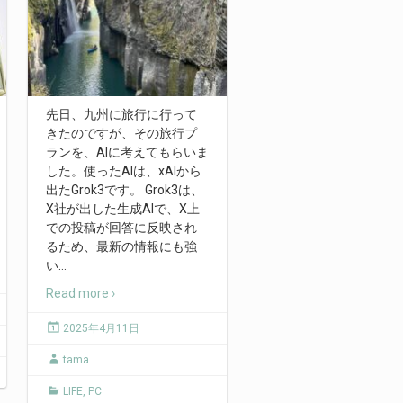
先日、九州に旅行に行って
きたのですが、その旅行プ
ランを、AIに考えてもらいま
した。使ったAIは、xAIから
出たGrok3です。 Grok3は、
X社が出した生成AIで、X上
での投稿が回答に反映され
るため、最新の情報にも強
い
…
Read more ›
2025年4月11日
tama
LIFE
,
PC