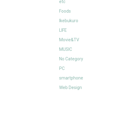
etc
Foods
Ikebukuro
LIFE
Movie&TV
MUSIC
No Category
PC
smartphone
Web Design