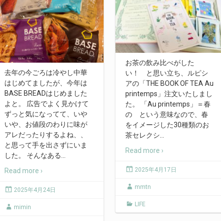
お茶の飲み比べがした
去年の今ごろは冷やし中華
い！ と思い立ち、ルピシ
はじめてましたが、今年は
アの「THE BOOK OF TEA Au
BASE BREADはじめました
printemps」注文いたしまし
よと。 広告でよく見かけて
た。 「Au printemps」＝春
ずっと気になってて、いや
の という意味なので、春
いや、お値段のわりに味が
をイメージした30種類のお
アレだったりするよね、、
茶セレクシ
…
と思って手を出さずにいま
Read more ›
した。 そんなある
…
2025年4月17日
Read more ›
mmtn
2025年4月24日
LIFE
mimin