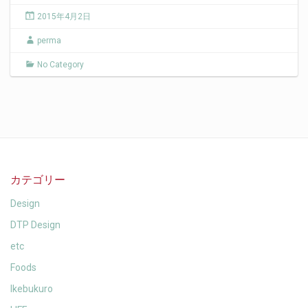
2015年4月2日
perma
No Category
カテゴリー
Design
DTP Design
etc
Foods
Ikebukuro