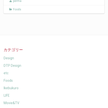
perma
Foods
カテゴリー
Design
DTP Design
etc
Foods
Ikebukuro
LIFE
Movie&TV