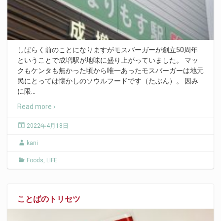
しばらく前のことになりますがモスバーガーが創立50周年
ということで成増駅が地味に盛り上がっていました。 マッ
クもケンタも無かった頃から唯一あったモスバーガーは地元
民にとっては懐かしのソウルフードです（たぶん）。 因み
に限
…
Read more ›
2022年4月18日
kani
Foods
,
LIFE
ことばのトリセツ