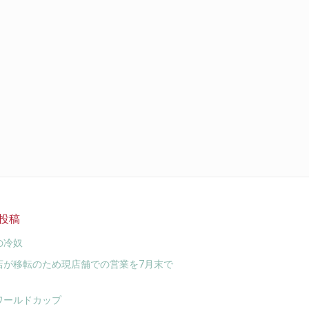
投稿
の冷奴
店が移転のため現店舗での営業を7月末で
ワールドカップ