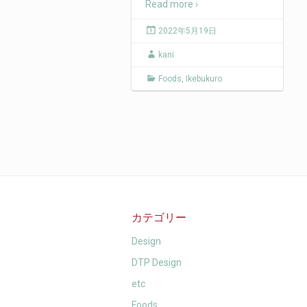
Read more ›
2022年5月19日
kani
Foods
,
Ikebukuro
カテゴリー
Design
DTP Design
etc
Foods