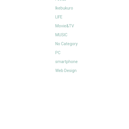
Ikebukuro
LIFE
Movie&TV
MUSIC
No Category
PC
smartphone
Web Design