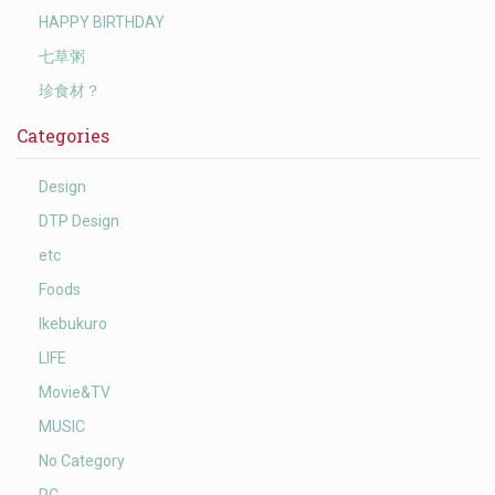
HAPPY BIRTHDAY
七草粥
珍食材？
Categories
Design
DTP Design
etc
Foods
Ikebukuro
LIFE
Movie&TV
MUSIC
No Category