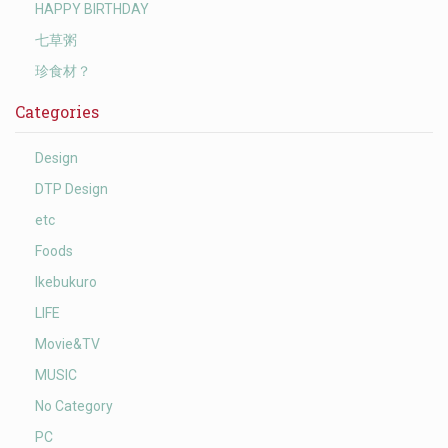
HAPPY BIRTHDAY
七草粥
珍食材？
Categories
Design
DTP Design
etc
Foods
Ikebukuro
LIFE
Movie&TV
MUSIC
No Category
PC