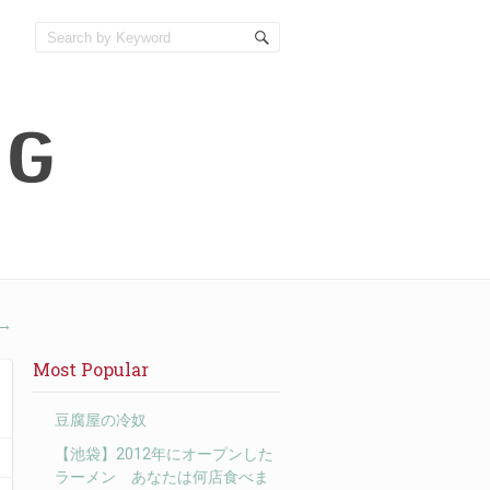
→
Most Popular
豆腐屋の冷奴
【池袋】2012年にオープンした
ラーメン あなたは何店食べま