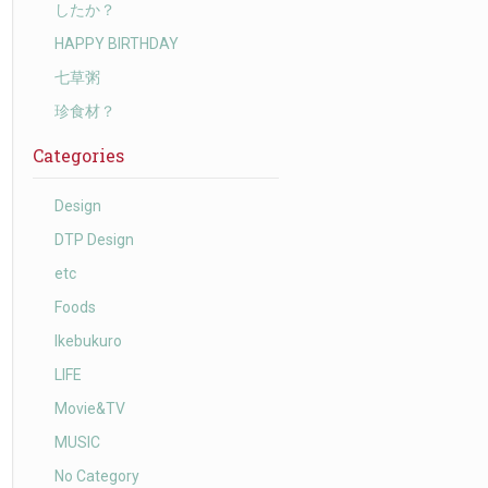
したか？
HAPPY BIRTHDAY
七草粥
珍食材？
Categories
Design
DTP Design
etc
Foods
Ikebukuro
LIFE
Movie&TV
MUSIC
No Category