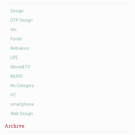
Design
DTP Design
etc
Foods
Ikebukuro
LIFE
Movie&TV
MUSIC
No Category
PC
smartphone
Web Design
Archive