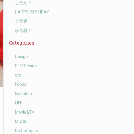
したか？
HAPPY BIRTHDAY
七草粥
珍食材？
Categories
Design
DTP Design
etc
Foods
Ikebukuro
LIFE
Movie&TV
MUSIC
No Category