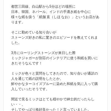
都営三田線、白山駅から5分ほどの場所に
日本、韓国、ネパール、インドの手漉き紙を中心に
様々な紙を扱う「紙舗 直（しほ なお）」というお店があ
ります。
そこに勤めている知り合いが
ストーンズ好きの私に驚きのエピソードを教えてくれま
した。
3月にローリングストーンズが来日した際
ミックジャガーが別荘のインテリアに使う和紙を買いに
きたそうなんです！
ミックが色々と質問をしてきたので、知り合いが通訳の
人を通じて紙の説明をしたとか。
鮮やかなターコイズブルーに染めた和紙を気に入って購
入していったそうです。
間近で見るミックはとても穏やかで紳士的だったらし
い・・。
そしてやっぱり格好良かった！と言っていました。