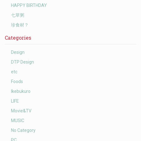
HAPPY BIRTHDAY
七草粥
珍食材？
Categories
Design
DTP Design
etc
Foods
Ikebukuro
LIFE
Movie&TV
MUSIC
No Category
PC