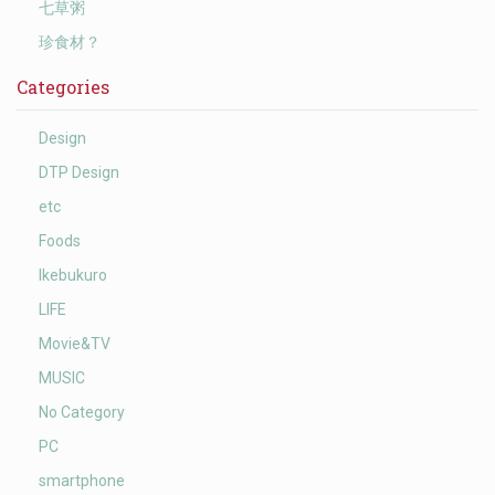
七草粥
珍食材？
Categories
Design
DTP Design
etc
Foods
Ikebukuro
LIFE
Movie&TV
MUSIC
No Category
PC
smartphone