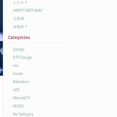
したか？
HAPPY BIRTHDAY
七草粥
珍食材？
Categories
Design
DTP Design
etc
Foods
Ikebukuro
LIFE
Movie&TV
MUSIC
No Category