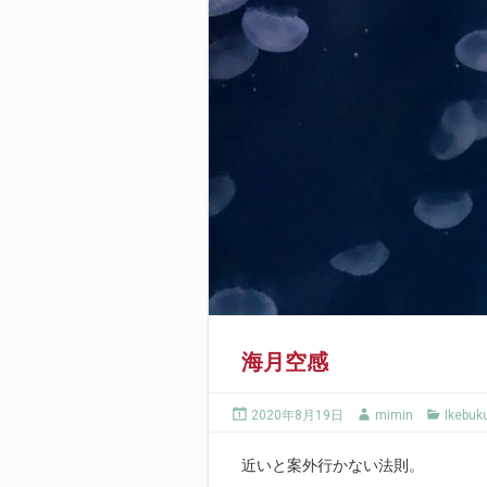
海月空感
2020年8月19日
mimin
Ikebuk
近いと案外行かない法則。