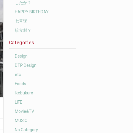
したか？
HAPPY BIRTHDAY
七草粥
珍食材？
Categories
Design
DTP Design
etc
Foods
Ikebukuro
LIFE
Movie&TV
MUSIC
No Category